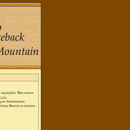
zugänglich. Bitte nutzen
er tun
.
igen Administrator.
lchen Bereich zu betreten.