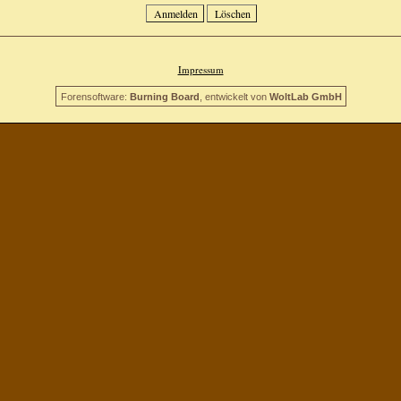
Impressum
Forensoftware:
Burning Board
, entwickelt von
WoltLab GmbH