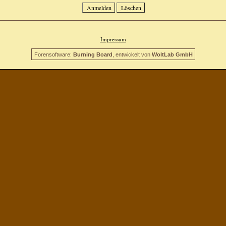
Impressum
Forensoftware:
Burning Board
, entwickelt von
WoltLab GmbH