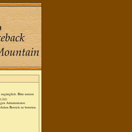
zugänglich. Bitte nutzen
er tun
.
igen Administrator.
lchen Bereich zu betreten.