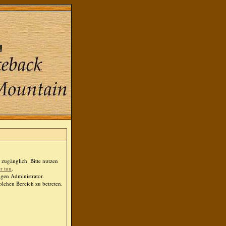
zugänglich. Bitte nutzen
er tun
.
igen Administrator.
lchen Bereich zu betreten.