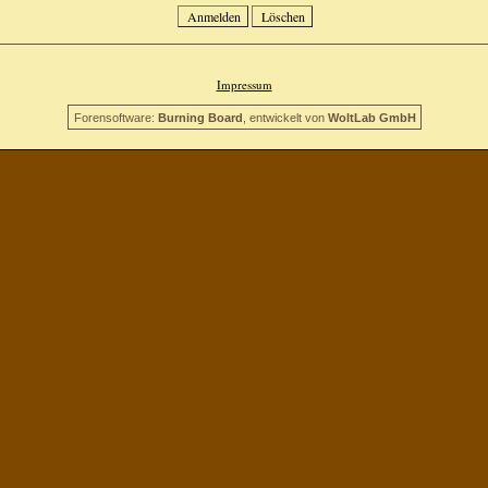
Impressum
Forensoftware:
Burning Board
, entwickelt von
WoltLab GmbH