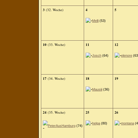
3
(32. Woche)
4
5
Melli
(53)
10
(33. Woche)
11
12
Josch
(64)
elenore
(63
17
(34. Woche)
18
19
Mausiii
(36)
24
(35. Woche)
25
26
helga
(80)
montana
(4
PeterAusHamburg
(74)