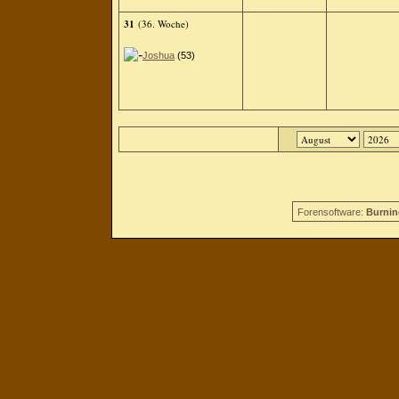
31
(36. Woche)
Joshua
(53)
Forensoftware:
Burnin