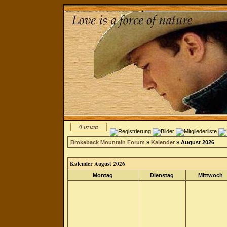
Brokeback Mountain Forum
»
Kalender
» August 2026
Kalender August 2026
Montag
Dienstag
Mittwoch