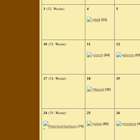
3
(32. Woche)
4
5
Melli
(53)
10
(33. Woche)
11
12
Josch
(64)
elenore
(63
17
(34. Woche)
18
19
Mausiii
(36)
24
(35. Woche)
25
26
helga
(80)
montana
(4
PeterAusHamburg
(74)