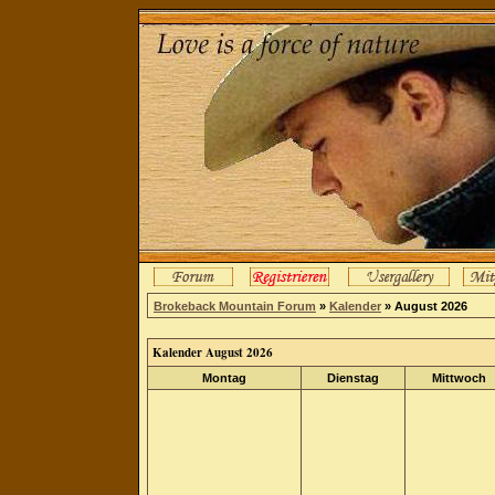
Brokeback Mountain Forum
»
Kalender
» August 2026
Kalender August 2026
Montag
Dienstag
Mittwoch