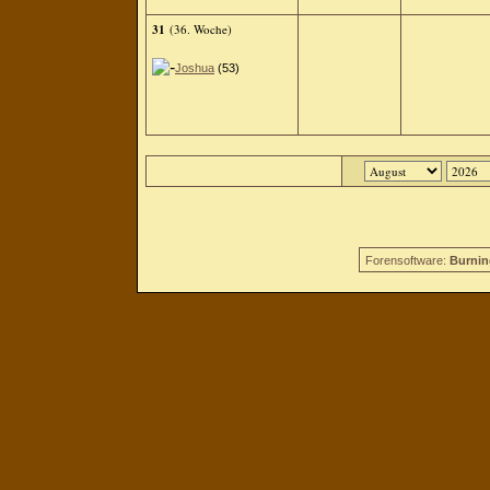
31
(36. Woche)
Joshua
(53)
Forensoftware:
Burnin