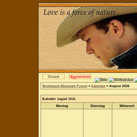
Brokeback Mountain Forum
»
Kalender
» August 2026
Kalender August 2026
Montag
Dienstag
Mittwoch