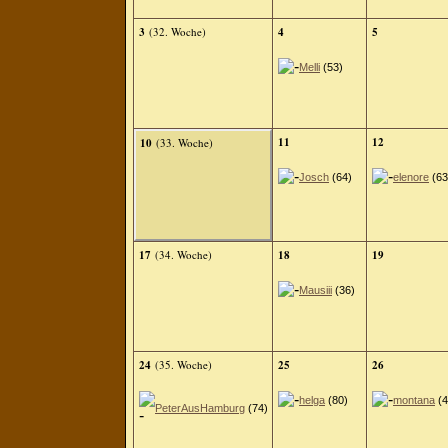
3
(32. Woche)
4
5
Melli
(53)
11
12
10
(33. Woche)
Josch
(64)
elenore
(63
17
(34. Woche)
18
19
Mausiii
(36)
24
(35. Woche)
25
26
helga
(80)
montana
(4
PeterAusHamburg
(74)