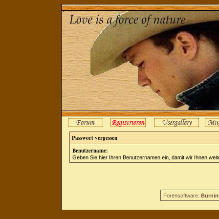
Passwort vergessen
Benutzername:
Geben Sie hier Ihren Benutzernamen ein, damit wir Ihnen wei
Forensoftware:
Burnin