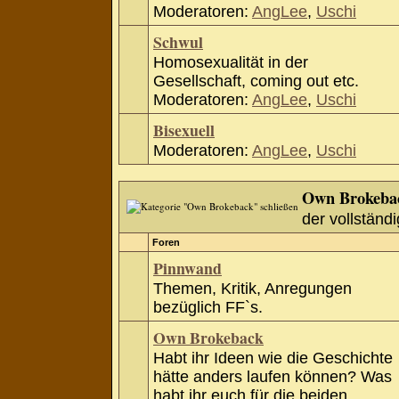
Moderatoren:
AngLee
,
Uschi
Schwul
Homosexualität in der
Gesellschaft, coming out etc.
Moderatoren:
AngLee
,
Uschi
Bisexuell
Moderatoren:
AngLee
,
Uschi
Own Brokeba
der vollständi
Foren
Pinnwand
Themen, Kritik, Anregungen
bezüglich FF`s.
Own Brokeback
Habt ihr Ideen wie die Geschichte
hätte anders laufen können? Was
habt ihr euch für die beiden