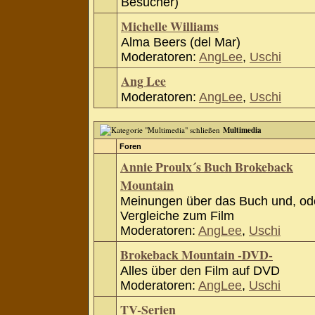
Besucher)
Michelle Williams
Alma Beers (del Mar)
Moderatoren:
AngLee
,
Uschi
Ang Lee
Moderatoren:
AngLee
,
Uschi
Multimedia
Foren
Annie Proulx´s Buch Brokeback
Mountain
Meinungen über das Buch und, od
Vergleiche zum Film
Moderatoren:
AngLee
,
Uschi
Brokeback Mountain -DVD-
Alles über den Film auf DVD
Moderatoren:
AngLee
,
Uschi
TV-Serien