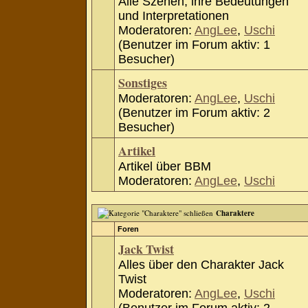
Alle Szenen, ihre Bedeutungen
und Interpretationen
Moderatoren:
AngLee
,
Uschi
(Benutzer im Forum aktiv: 1
Besucher)
Sonstiges
Moderatoren:
AngLee
,
Uschi
(Benutzer im Forum aktiv: 2
Besucher)
Artikel
Artikel über BBM
Moderatoren:
AngLee
,
Uschi
Charaktere
Foren
Jack Twist
Alles über den Charakter Jack
Twist
Moderatoren:
AngLee
,
Uschi