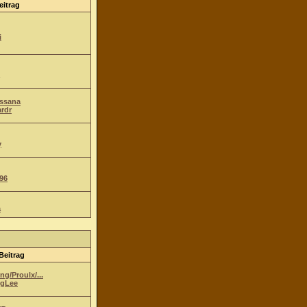
eitrag
i
Ossana
ardr
y
96
a
Beitrag
g/Proulx/...
gLee