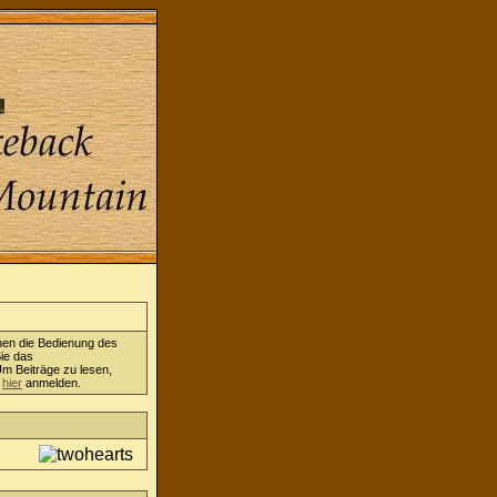
nen die Bedienung des
ie das
Um Beiträge zu lesen,
h
hier
anmelden.