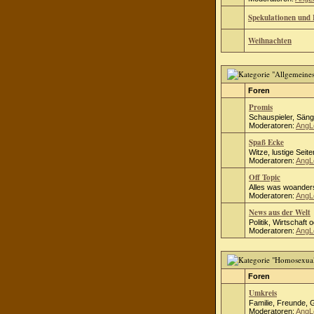
Spekulationen und 
Weihnachten
Foren
Promis
Schauspieler, Säng
Moderatoren:
AngL
Spaß Ecke
Witze, lustige Seite
Moderatoren:
AngL
Off Topic
Alles was woanders
Moderatoren:
AngL
News aus der Welt
Politik, Wirtschaft 
Moderatoren:
AngL
Foren
Umkreis
Familie, Freunde, 
Moderatoren:
AngL