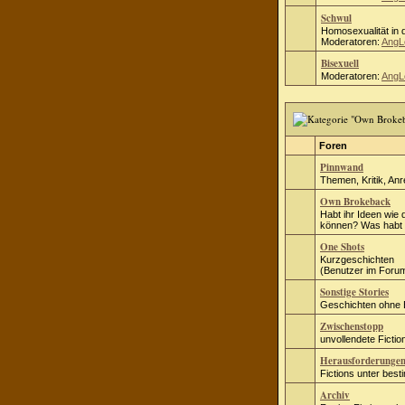
Schwul
Homosexualität in d
Moderatoren:
AngL
Bisexuell
Moderatoren:
AngL
Foren
Pinnwand
Themen, Kritik, An
Own Brokeback
Habt ihr Ideen wie 
können? Was habt i
One Shots
Kurzgeschichten
(Benutzer im Forum
Sonstige Stories
Geschichten ohne
Zwischenstopp
unvollendete Fict
Herausforderunge
Fictions unter bes
Archiv