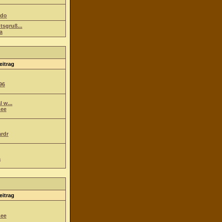
ndo
tsgruß...
a
eitrag
96
l w...
ee
ardr
a
eitrag
ee