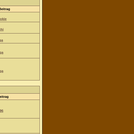
Beitrag
okie
hi
ga
ga
ga
eitrag
96