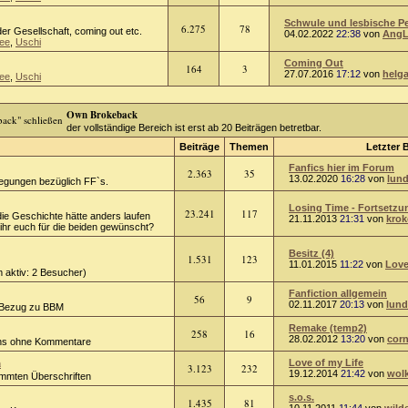
Schwule und lesbische Per
6.275
78
er Gesellschaft, coming out etc.
04.02.2022
22:38
von
AngL
ee
,
Uschi
Coming Out
164
3
27.07.2016
17:12
von
helg
ee
,
Uschi
Own Brokeback
der vollständige Bereich ist erst ab 20 Beiträgen betretbar.
Beiträge
Themen
Letzter 
Fanfics hier im Forum
2.363
35
13.02.2020
16:28
von
lund
regungen bezüglich FF`s.
Losing Time - Fortsetzun
23.241
117
die Geschichte hätte anders laufen
21.11.2013
21:31
von
kro
hr euch für die beiden gewünscht?
Besitz (4)
1.531
123
11.01.2015
11:22
von
Love
 aktiv: 2 Besucher)
Fanfiction allgemein
56
9
02.11.2017
20:13
von
lund
 Bezug zu BBM
Remake (temp2)
258
16
28.02.2012
13:20
von
corn
ions ohne Kommentare
n
Love of my Life
3.123
232
19.12.2014
21:42
von
wol
timmten Überschriften
s.o.s.
1.435
81