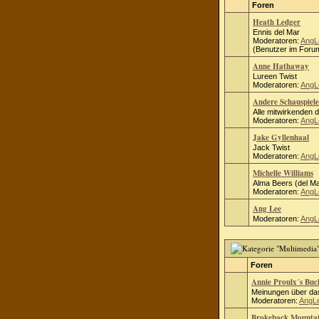
Foren
Heath Ledger
Ennis del Mar
Moderatoren:
AngL
(Benutzer im Forum
Anne Hathaway
Lureen Twist
Moderatoren:
AngL
Andere Schauspiele
Alle mitwirkenden 
Moderatoren:
AngL
Jake Gyllenhaal
Jack Twist
Moderatoren:
AngL
Michelle Williams
Alma Beers (del Ma
Moderatoren:
AngL
Ang Lee
Moderatoren:
AngL
Foren
Annie Proulx´s Bu
Meinungen über das
Moderatoren:
AngL
Brokeback Mounta