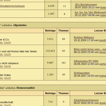
JGs Beziehungen
Eigeninterpretationen
4.439
11
26.07.2015
20:21
von
bra
ho, ho, ho *der Weihnach
1.487
8
25.12.2017
09:06
von
helg
Allgemeines
Beiträge
Themen
Letzter B
Robbie Williams
3.911
89
er & Co.
19.11.2024
17:18
von
lundi
ee
,
Uschi
Bitte nicht böse sein... ma
132.833
85
n und viel Humor bitte hier hinein.
08.12.2023
23:40
von
AngL
ee
,
Uschi
Allgemeine PC Hilfe
9.007
181
 nicht reinpasst.
26.05.2023
12:40
von
gerh
ee
,
Uschi
Schlagzeilen
1.263
49
oder Kultur
25.04.2017
14:03
von
helg
ee
,
Uschi
Homosexualität
Beiträge
Themen
Letzter B
Gleichberechtigung
714
9
Gesellschaft
05.07.2019
20:31
von
AngL
ee
,
Uschi