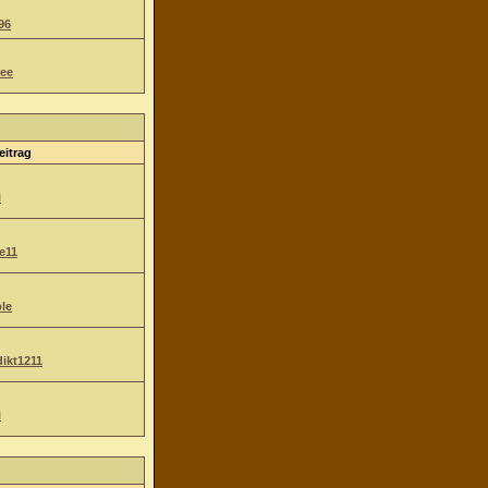
96
ee
eitrag
i
e11
le
ikt1211
i