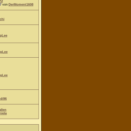
VD
7
von
DerMoment1608
chi
gLee
gLee
gLee
ndi96
allen
niela