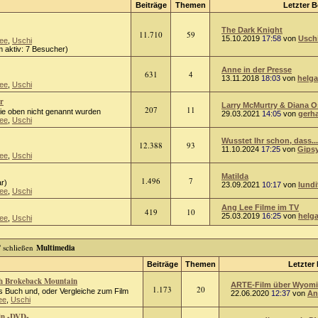
Beiträge
Themen
Letzter B
The Dark Knight
11.710
59
15.10.2019
17:58
von
Usch
ee
,
Uschi
 aktiv: 7 Besucher)
Anne in der Presse
631
4
13.11.2018
18:03
von
helga
ee
,
Uschi
r
Larry McMurtry & Diana 
207
11
die oben nicht genannt wurden
29.03.2021
14:05
von
gerh
ee
,
Uschi
Wusstet Ihr schon, dass...
12.388
93
11.10.2024
17:25
von
Gips
ee
,
Uschi
Matilda
1.496
7
r)
23.09.2021
10:17
von
lundi
ee
,
Uschi
Ang Lee Filme im TV
419
10
25.03.2019
16:25
von
helg
ee
,
Uschi
Multimedia
Beiträge
Themen
Letzter 
ch Brokeback Mountain
ARTE-Film über Wyomin
1.173
20
 Buch und, oder Vergleiche zum Film
22.06.2020
12:37
von
An
ee
,
Uschi
in -DVD-