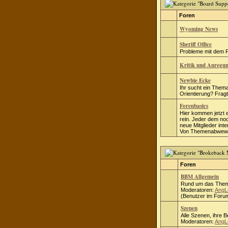
Foren
Wyoming News
Sheriff Office
Probleme mit dem Fo
Kritik und Anregu
Newbie Ecke
Ihr sucht ein Thema
Orientierung? Fragt 
Forenbasics
Hier kommen jetzt 
rein. Jeder dem no
neue Mitglieder inte
Von Themenabwewei
Foren
BBM Allgemein
Rund um das Them
Moderatoren:
AngL
(Benutzer im Forum
Szenen
Alle Szenen, ihre 
Moderatoren:
AngL