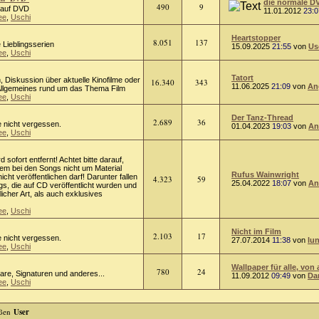
die normale D
490
9
m auf DVD
11.01.2012
23:0
ee
,
Uschi
Heartstopper
8.051
137
 Lieblingsserien
15.09.2025
21:55
von
Us
ee
,
Uschi
Tatort
on, Diskussion über aktuelle Kinofilme oder
16.340
343
11.06.2025
21:09
von
An
 Allgemeines rund um das Thema Film
ee
,
Uschi
Der Tanz-Thread
2.689
36
e nicht vergessen.
01.04.2023
19:03
von
An
ee
,
Uschi
rd sofort entfernt! Achtet bitte darauf,
lem bei den Songs nicht um Material
Rufus Wainwright
cht veröffentlichen darf! Darunter fallen
4.323
59
25.04.2022
18:07
von
An
s, die auf CD veröffentlicht wurden und
licher Art, als auch exklusives
ee
,
Uschi
Nicht im Film
2.103
17
e nicht vergessen.
27.07.2014
11:38
von
lu
ee
,
Uschi
Wallpaper für alle, von 
780
24
tare, Signaturen und anderes...
11.09.2012
09:49
von
Da
ee
,
Uschi
User