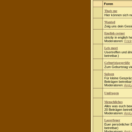
Foren
Thats me
Hier können sich n
Wanted
Zeig uns dein Gesic
English corner
strictly in english h
Moderatoren:
Frick
Lets meet
Usertreffen und ähn
betretbar.)
Geburtstagsgrüße
Zum Geburtstag vie
Saloon
Für kleine Gespräc
Beiträgen betretbar
Moderatoren:
AngL
Umfragen
Menschliches
Alles was euch bew
20 Beiträgen betret
Moderatoren:
AngL
Lagerfeuer
Euer persönlicher B
betretbar)
Moderatoren:
AngL