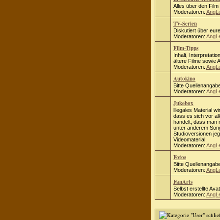
Alles über den Fil
Moderatoren:
AngL
TV-Serien
Diskutiert über eure
Moderatoren:
AngL
Film-Tipps
Inhalt, Interpretati
ältere Filme sowie
Moderatoren:
AngL
Autokino
Bitte Quellenangab
Moderatoren:
AngL
Jukebox
lllegales Material wi
dass es sich vor al
handelt, dass man ni
unter anderem Song
Studioversionen jeg
Videomaterial.
Moderatoren:
AngL
Fotos
Bitte Quellenangab
Moderatoren:
AngL
FanArts
Selbst erstellte Ava
Moderatoren:
AngL