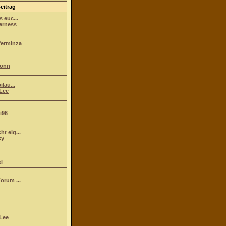
eitrag
s euc...
erness
ferminza
ionn
iläu...
Lee
i96
t eig...
ky
i
orum ...
Lee