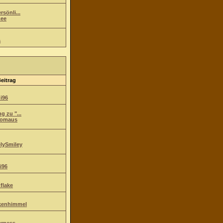
sönli...
ee
a
Beitrag
i96
g zu "...
komaus
lySmiley
i96
flake
kenhimmel