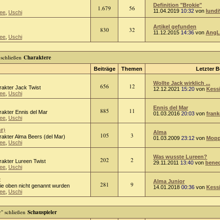
Definition "Brokie"
1.679
56
11.04.2019
10:32
von
lundi
ee
,
Uschi
Artikel gefunden
830
32
11.12.2015
14:36
von
AngL
ee
,
Uschi
Charaktere
Beiträge
Themen
Letzter B
Wollte Jack wirklich ...
656
12
rakter Jack Twist
12.12.2021
15:20
von
Kess
ee
,
Uschi
Ennis del Mar
885
11
rakter Ennis del Mar
01.03.2016
20:03
von
frank
ee
,
Uschi
ar)
Alma
105
3
rakter Alma Beers (del Mar)
01.03.2009
23:12
von
Mopp
ee
,
Uschi
Was wusste Lureen?
202
2
rakter Lureen Twist
29.11.2011
13:40
von
bened
ee
,
Uschi
e
Alma Junior
281
9
die oben nicht genannt wurden
14.01.2018
00:36
von
Kess
ee
,
Uschi
Schauspieler