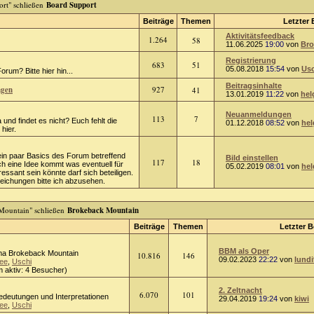
Board Support
Beiträge
Themen
Letzter 
Aktivitätsfeedback
1.264
58
11.06.2025
19:00
von
Bro
Registrierung
683
51
05.08.2018
15:54
von
Usc
rum? Bitte hier hin...
Beitragsinhalte
ngen
927
41
13.01.2019
11:22
von
hel
Neuanmeldungen
113
7
 und findet es nicht? Euch fehlt die
01.12.2018
08:52
von
hel
hier.
ein paar Basics des Forum betreffend
Bild einstellen
117
18
ch eine Idee kommt was eventuell für
05.02.2019
08:01
von
hel
ressant sein könnte darf sich beteiligen.
chungen bitte ich abzusehen.
Brokeback Mountain
Beiträge
Themen
Letzter B
BBM als Oper
a Brokeback Mountain
10.816
146
09.02.2023
22:22
von
lundi
ee
,
Uschi
 aktiv: 4 Besucher)
2. Zeltnacht
6.070
101
Bedeutungen und Interpretationen
29.04.2019
19:24
von
kiwi
ee
,
Uschi