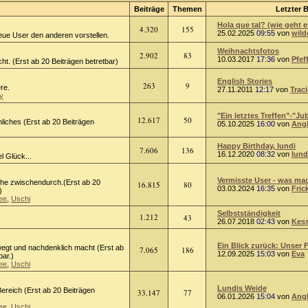
Beiträge
Themen
Letzter B
Hola que tal? (wie geht e
4.320
155
25.02.2025
09:55
von
wild
eue User den anderen vorstellen.
Weihnachtsfotos
2.902
83
10.03.2017
17:36
von
Pfef
ht. (Erst ab 20 Beiträgen betretbar)
English Stories
263
9
ere.
27.11.2011
12:17
von
Trac
y
"Ein letztes Treffen"-"Jub
12.617
50
liches (Erst ab 20 Beiträgen
05.10.2025
16:00
von
Ang
Happy Birthday, lundi
7.606
136
16.12.2020
08:32
von
lund
l Glück...
Vermisste User - was mach
he zwischendurch.(Erst ab 20
16.815
80
03.03.2024
16:35
von
Fric
)
ee
,
Uschi
Selbstständigkeit
1.212
43
26.07.2018
02:43
von
Kess
Ein Blick zurück: Unser F
egt und nachdenklich macht (Erst ab
7.065
186
12.09.2025
15:03
von
Eva
bar.)
ee
,
Uschi
Lundis Weide
ereich (Erst ab 20 Beiträgen
33.147
77
06.01.2026
15:04
von
Ang
ee
,
Uschi