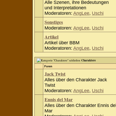
Alle Szenen, ihre Bedeutungen
und Interpretationen
Moderatoren:
AngLee
,
Uschi
Sonstiges
Moderatoren:
AngLee
,
Uschi
Artikel
Artikel über BBM
Moderatoren:
AngLee
,
Uschi
Charaktere
Foren
Jack Twist
Alles über den Charakter Jack
Twist
Moderatoren:
AngLee
,
Uschi
Ennis del Mar
Alles über den Charakter Ennis de
Mar