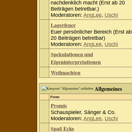
nachdenklich macht (Erst ab 20
Beiträgen betretbar.)
Moderatoren:
AngLee
,
Uschi
Lagerfeuer
Euer persönlicher Bereich (Erst ab
20 Beiträgen betretbar)
Moderatoren:
AngLee
,
Uschi
Spekulationen und
Eigeninterpretationen
Weihnachten
Allgemeines
Foren
Promis
Schauspieler, Sänger & Co.
Moderatoren:
AngLee
,
Uschi
Spaß Ecke