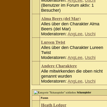
Moderatoren:
AngLee
,
Uschi
(Benutzer im Forum aktiv: 1
Besucher)
Alma Beers (del Mar)
Alles über den Charakter Alma
Beers (del Mar)
Moderatoren:
AngLee
,
Uschi
Lureen Twist
Alles über den Charakter Lureen
Twist
Moderatoren:
AngLee
,
Uschi
Andere Charaktere
Alle mitwirkenden die oben nicht
genannt wurden
Moderatoren:
AngLee
,
Uschi
Schauspieler
Foren
Heath Ledger