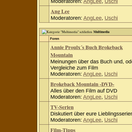
Moderatoren:
AngLee
,
Uschi
Ang Lee
Moderatoren:
AngLee
,
Uschi
Multimedia
Foren
Annie Proulx´s Buch Brokeback
Mountain
Meinungen über das Buch und, od
Vergleiche zum Film
Moderatoren:
AngLee
,
Uschi
Brokeback Mountain -DVD-
Alles über den Film auf DVD
Moderatoren:
AngLee
,
Uschi
TV-Serien
Diskutiert über eure Lieblingsserie
Moderatoren:
AngLee
,
Uschi
Film-Tipps