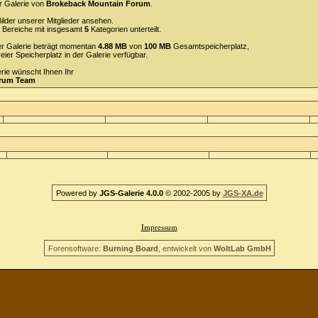
r Galerie von
Brokeback Mountain Forum
.
ilder unserer Mitglieder ansehen.
Bereiche mit insgesamt
5
Kategorien unterteilt.
 der Galerie beträgt momentan
4.88 MB
von
100 MB
Gesamtspeicherplatz,
reier Speicherplatz in der Galerie verfügbar.
erie wünscht Ihnen Ihr
orum Team
Powered by
JGS-Galerie 4.0.0
© 2002-2005 by
JGS-XA.de
Impressum
Forensoftware:
Burning Board
, entwickelt von
WoltLab GmbH