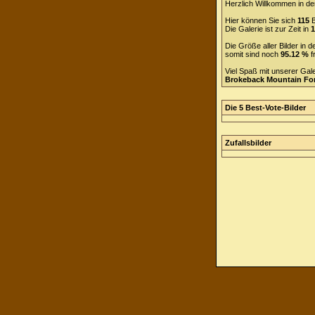
Herzlich Willkommen in de
Hier können Sie sich
115
B
Die Galerie ist zur Zeit in
1
Die Größe aller Bilder in
somit sind noch
95.12 %
f
Viel Spaß mit unserer Gal
Brokeback Mountain F
Die 5 Best-Vote-Bilder
Zufallsbilder