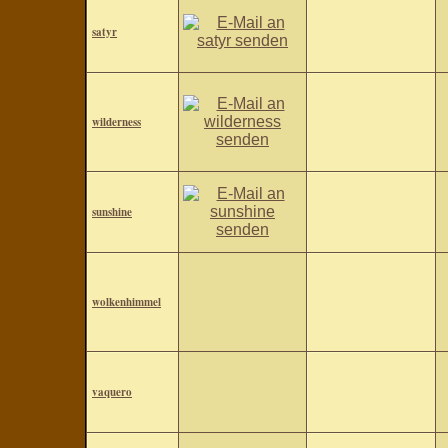
satyr
wilderness
sunshine
wolkenhimmel
vaquero