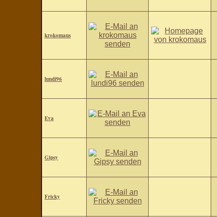
krokomaus
lundi96
Eva
Gipsy
Fricky