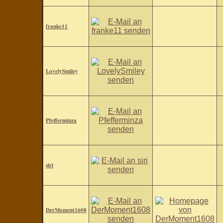
franke11
LovelySmiley
Pfefferminza
siri
DerMoment1608