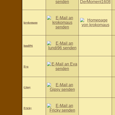
krokomaus
lundi96
Eva
Gipsy
Fricky