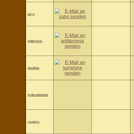
satyr
wilderness
sunshine
wolkenhimmel
vaquero