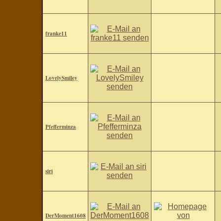
franke11
LovelySmiley
Pfefferminza
siri
DerMoment1608