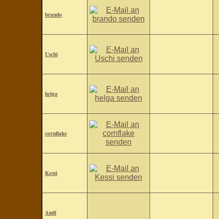
brando
Uschi
helga
cornflake
Kessi
Andi