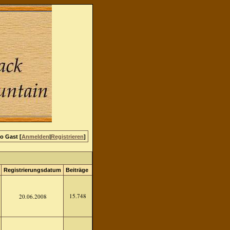
lo Gast [
Anmelden
|
Registrieren
]
Registrierungsdatum
Beiträge
15.748
20.06.2008