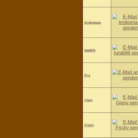
krokomaus
lundi96
Eva
Gipsy
Fricky