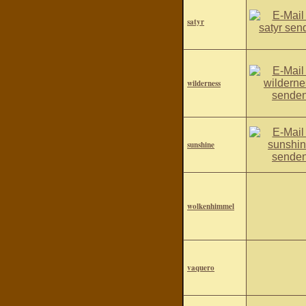
satyr
wilderness
sunshine
wolkenhimmel
vaquero