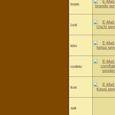
brando
Uschi
helga
cornflake
Kessi
Andi