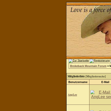
Brokeback Mountain Forum
» M
Mitgliederliste
[
Mitgliedersuche
]
Benutzername
E-Mail
AngLee