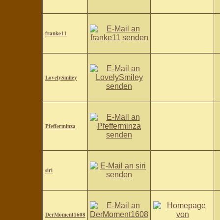
franke11
LovelySmiley
Pfefferminza
siri
DerMoment1608