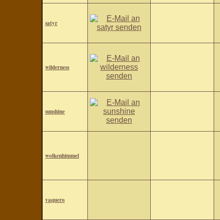
satyr
wilderness
sunshine
wolkenhimmel
vaquero