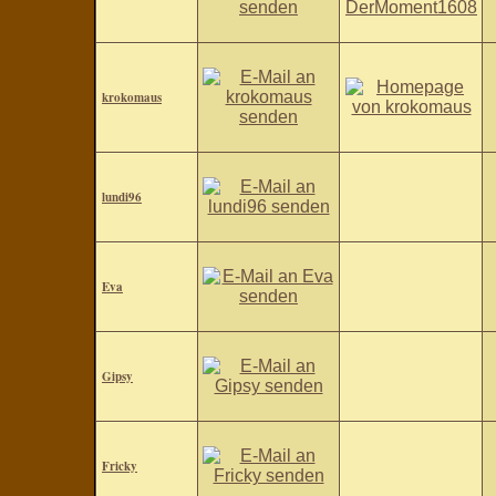
krokomaus
lundi96
Eva
Gipsy
Fricky