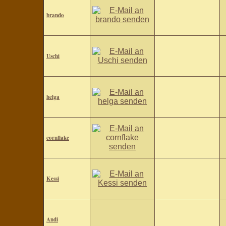
brando
Uschi
helga
cornflake
Kessi
Andi