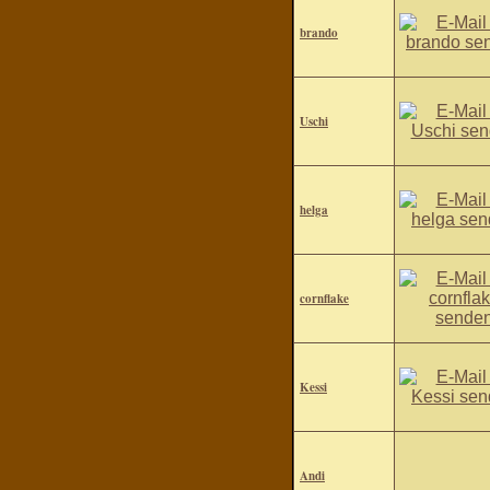
brando
Uschi
helga
cornflake
Kessi
Andi