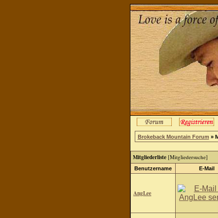
Brokeback Mountain Forum
» M
Mitgliederliste
[
Mitgliedersuche
]
Benutzername
E-Mail
AngLee