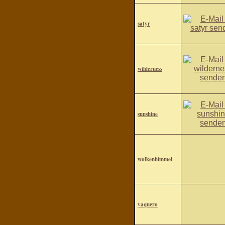
satyr
wilderness
sunshine
wolkenhimmel
vaquero