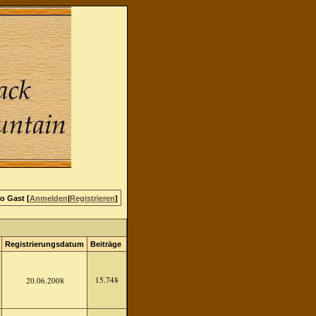
lo Gast [
Anmelden
|
Registrieren
]
Registrierungsdatum
Beiträge
15.748
20.06.2008