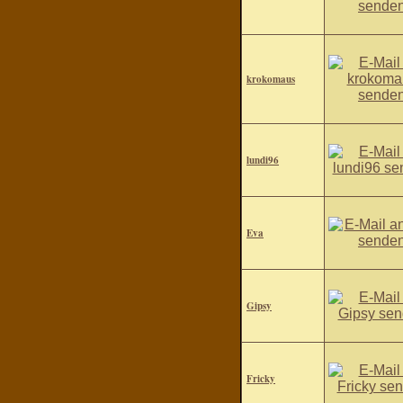
krokomaus
lundi96
Eva
Gipsy
Fricky