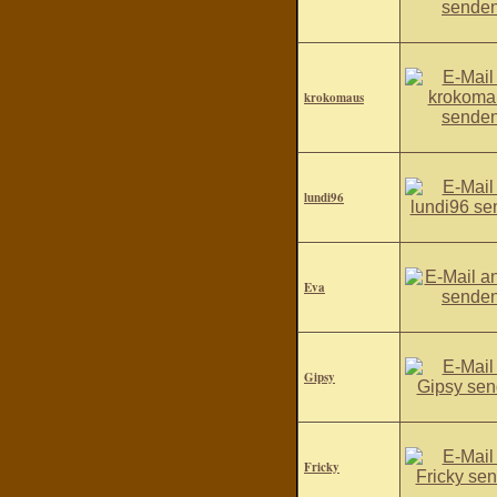
krokomaus
lundi96
Eva
Gipsy
Fricky