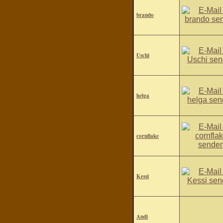
brando
Uschi
helga
cornflake
Kessi
Andi