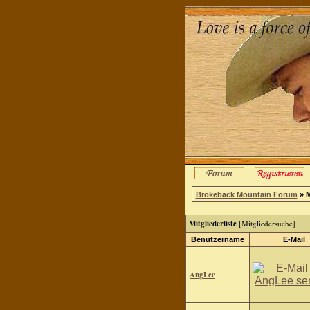
Brokeback Mountain Forum
» M
Mitgliederliste
[
Mitgliedersuche
]
Benutzername
E-Mail
AngLee