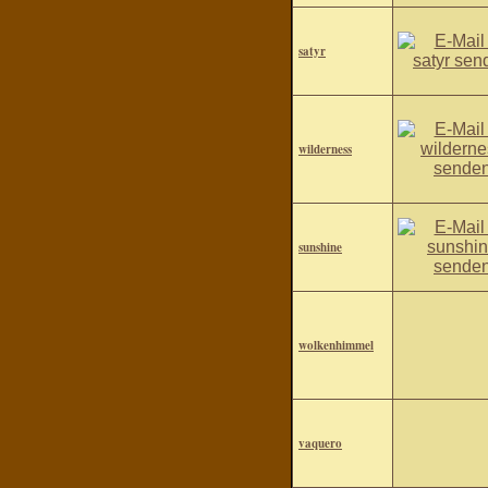
satyr
wilderness
sunshine
wolkenhimmel
vaquero