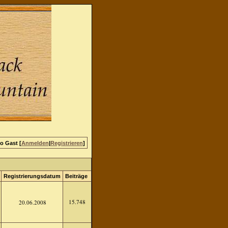
lo Gast [
Anmelden
|
Registrieren
]
Registrierungsdatum
Beiträge
15.748
20.06.2008