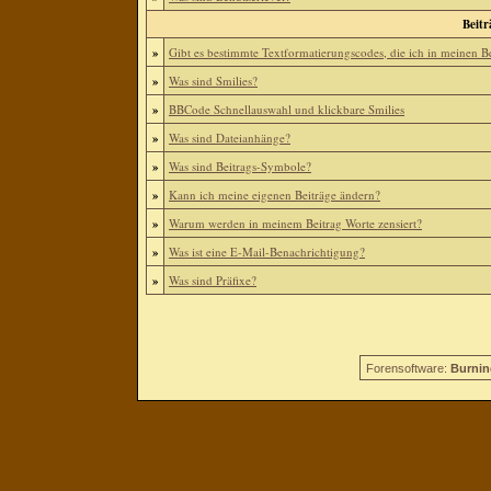
Beitr
»
Gibt es bestimmte Textformatierungscodes, die ich in meinen 
»
Was sind Smilies?
»
BBCode Schnellauswahl und klickbare Smilies
»
Was sind Dateianhänge?
»
Was sind Beitrags-Symbole?
»
Kann ich meine eigenen Beiträge ändern?
»
Warum werden in meinem Beitrag Worte zensiert?
»
Was ist eine E-Mail-Benachrichtigung?
»
Was sind Präfixe?
Forensoftware:
Burnin