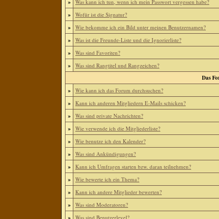
»
Was kann ich tun, wenn ich mein Passwort vergessen habe?
»
Wofür ist die Signatur?
»
Wie bekomme ich ein Bild unter meinen Benutzernamen?
»
Was ist die Freunde-Liste und die Ignorierliste?
»
Was sind Favoriten?
»
Was sind Rangtitel und Rangzeichen?
Das Fo
»
Wie kann ich das Forum durchsuchen?
»
Kann ich anderen Mitgliedern E-Mails schicken?
»
Was sind private Nachrichten?
»
Wie verwende ich die Mitgliederliste?
»
Wie benutze ich den Kalender?
»
Was sind Ankündigungen?
»
Kann ich Umfragen starten bzw. daran teilnehmen?
»
Wie bewerte ich ein Thema?
»
Kann ich andere Mitglieder bewerten?
»
Was sind Moderatoren?
»
Was sind Benutzerlevel?