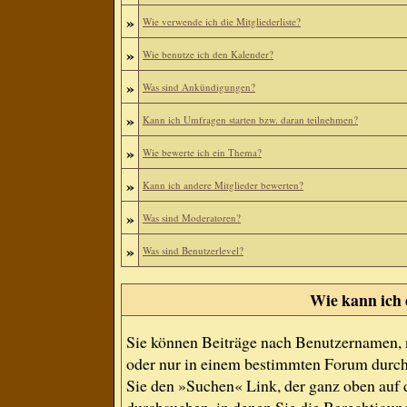
»
Wie verwende ich die Mitgliederliste?
»
Wie benutze ich den Kalender?
»
Was sind Ankündigungen?
»
Kann ich Umfragen starten bzw. daran teilnehmen?
»
Wie bewerte ich ein Thema?
»
Kann ich andere Mitglieder bewerten?
»
Was sind Moderatoren?
»
Was sind Benutzerlevel?
Wie kann ich
Sie können Beiträge nach Benutzernamen, 
oder nur in einem bestimmten Forum durch
Sie den »Suchen« Link, der ganz oben auf d