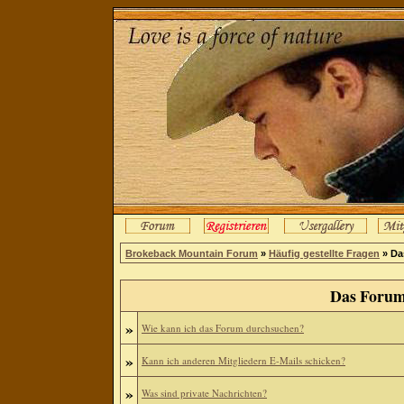
Brokeback Mountain Forum
»
Häufig gestellte Fragen
» Da
Das Forum
»
Wie kann ich das Forum durchsuchen?
»
Kann ich anderen Mitgliedern E-Mails schicken?
»
Was sind private Nachrichten?