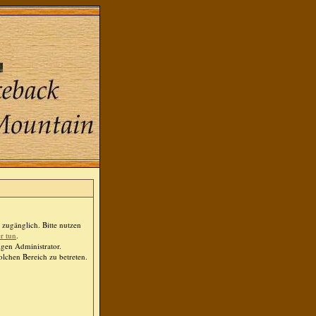
zugänglich. Bitte nutzen
er tun
.
igen Administrator.
lchen Bereich zu betreten.