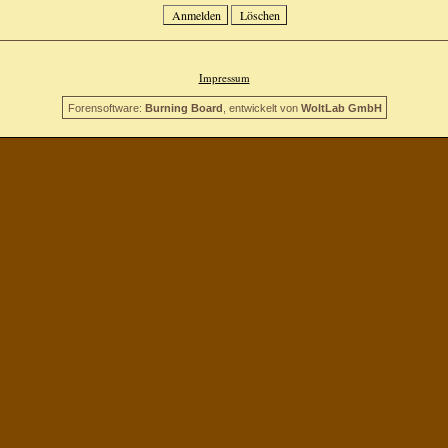
Impressum
Forensoftware:
Burning Board
, entwickelt von
WoltLab GmbH